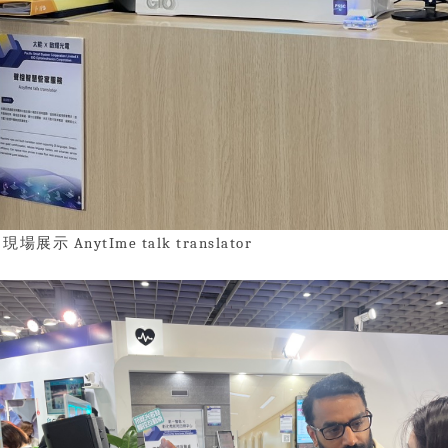
▲
現場展示
AnytIme talk translator