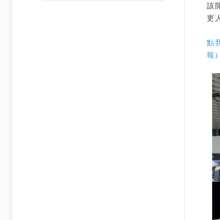
該
更
點
報)