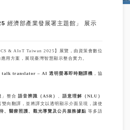
025 經濟部產業發展署主題館」 展示
ICS & AIoT Taiwan 2025】展覽，由資策會數位
的應用方案，展現臺灣智慧顯示整合實力。
e talk translator – AI 透明螢幕即時翻譯機
，協
機
」整合
語音辨識（ASR）
、
語意理解（NLU）
言雙向翻譯，並將譯文以透明顯示介面呈現，讓使
待、醫療照護、觀光導覽及公共服務據點
等多語