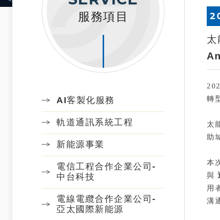
服務項目
2
太
An
20
轉
AI客製化服務
軌道通訊系統工程
太
助
新能源事業
本
電信工程合作企業公司-
與
中台科技
用
電線電纜合作企業公司-
溝
亞太國際新能源