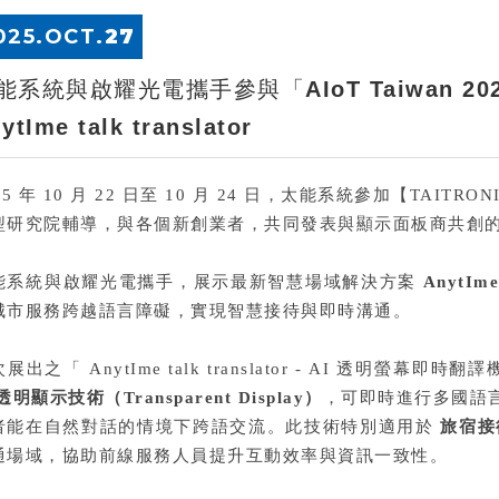
025.
OCT
.
27
能系統與啟耀光電攜手參與「AIoT Taiwan 2
ytIme talk translator
25 年 10 月 22 日至 10 月 24 日，太能系統參加【TAITRON
型研究院輔導，與各個新創業者，共同發表與顯示面板商共創
能系統與啟耀光電
攜手
，展示最新智慧場域解決方案
AnytIm
城市服務跨越語言障礙，實現智慧接待與即時溝通。
次展出之「
AnytIme talk translator
-
AI
透明螢幕即時翻譯
透明顯示技術（Transparent Display）
，可即時進行多國語
者能在自然對話的情境下跨語交流。此技術特別適用於
旅宿接
通場域，協助前線服務人員提升互動效率與資訊一致性。