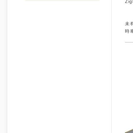
Z
隨
未
時