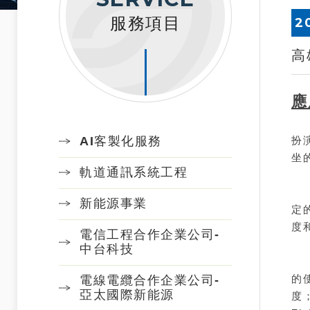
服務項目
2
高
應
從
AI客製化服務
扮
坐
軌道通訊系統工程
首
新能源事業
定
度
電信工程合作企業公司-
中台科技
在
的
電線電纜合作企業公司-
亞太國際新能源
度