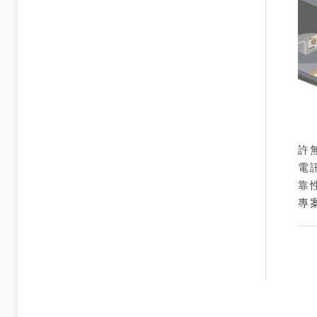
太
許
電
靠
專