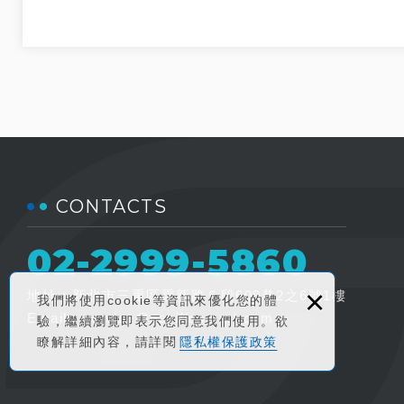
CONTACTS
02-2999-5860
×
地址 : 新北市三重區重新路５段609巷2之6號1樓
我們將使用cookie等資訊來優化您的體
Email :
service@pacificsmart.com
驗，繼續瀏覽即表示您同意我們使用。欲
瞭解詳細內容，請詳閱
隱私權保護政策